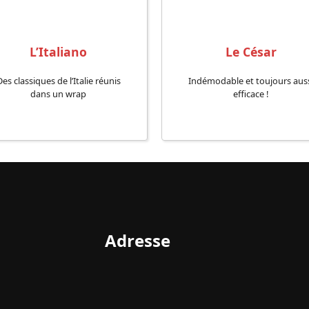
L’Italiano
Le César
es classiques de l’Italie réunis
Indémodable et toujours aus
dans un wrap
efficace !
Adresse