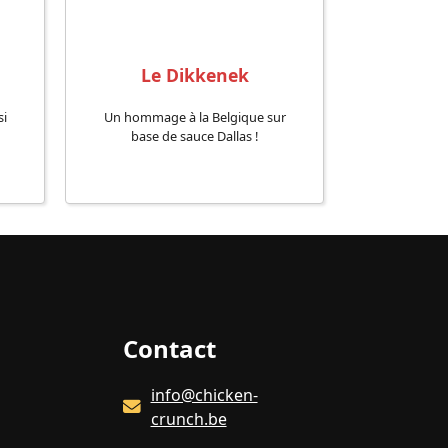
Le Dikkenek
Bucket - 
si
Un hommage à la Belgique sur
Le vrai gout
base de sauce Dallas !
Contact
info@chicken-
crunch.be