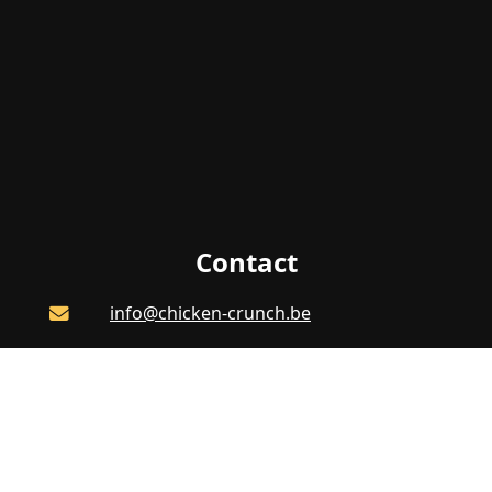
Contact
info@chicken-crunch.be
+32 470 54 31 02
Monday to Friday - 12h00-21h00
Route De Lennik 289, Anderlecht
Belgique